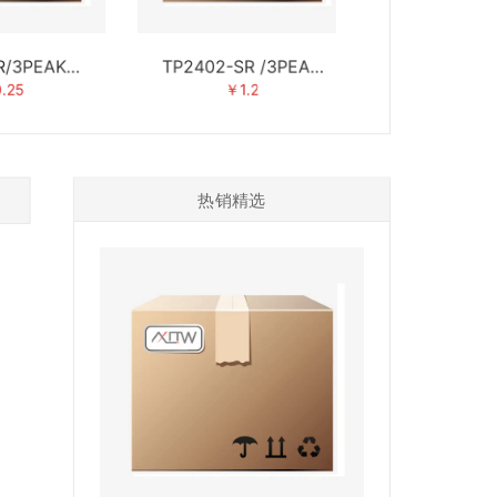
R/3PEAK思
TP2402-SR /3PEAK
LM358A-V
瑞浦
思瑞浦
思瑞
.25
￥1.2
￥0.
热销精选