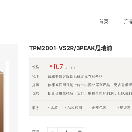
首页
产
TPM2001-VS2R/3PEAK思瑞浦
0.7
￥
价格
￥
0.9
说明
请和专属客服联系确定库存和价格
提示
信祁威官网只是上传一小部分库存产品，更多需求
优势
批量价格拿样品，我们只取最合理的利润，杜绝暴
原装
品质检测
正规包装
正规渠道
服务
数量